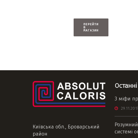
ПЕРЕЙТИ
В
МАГАЗИН
Останні
3 міфи пр
29.11.201
Розумний 
Київська обл., Броварський
системі 
район